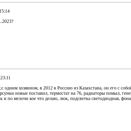
15:14
..2023?
 23:11
г,с одним хозяином, в 2012 в Россию из Казахстана, он его с со
сунки новые поставил, термостат на 76, радиаторы помыл, генер
к и по мелочи кое что делаю, люк, подсветка светодиодная, фона