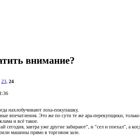
атить внимание?
,
23
,
24
1:36
когда нахлобучивают лоха-покупашку.
ые впечатления. Это же по сути те же ара-перекупщики, только
лама и всё такое.
й сегодня, завтра уже другие забирают", и "сел и поехал", а ко
рили машины прямо в торговом зале.