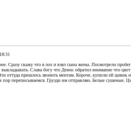
18:31
не. Сразу скажу что я лох и взял сына жены. Посмотрели пробег
ал выкладывать. Слава богу что Денис обратил внимание что цве
выйти оттуда пришлось звонить ментам. Короче, купили ей циви
х пор переписываемся. Грузди им отправляю. Белые сушеные. Цив