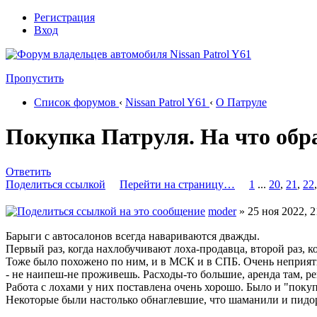
Регистрация
Вход
Пропустить
Список форумов
‹
Nissan Patrol Y61
‹
О Патруле
Покупка Патруля. На что обр
Ответить
Поделиться ссылкой
Перейти на страницу…
1
...
20
,
21
,
22
moder
» 25 ноя 2022, 2
Барыги с автосалонов всегда навариваются дважды.
Первый раз, когда нахлобучивают лоха-продавца, второй раз, 
Тоже было похожено по ним, и в МСК и в СПБ. Очень неприятн
- не наипеш-не проживешь. Расходы-то большие, аренда там, рек
Работа с лохами у них поставлена очень хорошо. Было и "покупа
Некоторые были настолько обнаглевшие, что шаманили и пидо