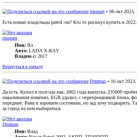
nisspart
» 06 окт 2023, 
Есть новые владельцы patrol -ов? Кто то рискнул купить в 2022.
nisspart
Имя:
Вл
Авто:
LADA X-RAY
Владею с:
2017
Вернуться к началу
Dmitran
» 16 окт 2023,
Да есть. Купил в полгода как, 2002 года выпуска, 235000 пробе
накаливания поменял, EGR удалил, с перепрошивкой блока, фор
передние. Рама в хорошем состоянии, но зад хочу подварить. Та
за город на нем выбираться.
Dmitran
Имя:
Влад
Авто:
Nissan Patrol 2002, АКПП, ZD30DDTI