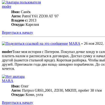
moder
Имя:
Санёк
Авто:
Patrol Y61 ZD30 AT '07
Владею с:
2013
Откуда:
Карелия
Вернуться к началу
MARA
» 26 ноя 2022, 
moder
Тоже моя история с Питером. Покупал дочке хонду в сало
платить налом и расписаться в договорах. Достал сумку и нач
другой (кажется стальной вроде). Короткая разборка. Чтобы 
друзей. Приезжали года два назад- шикарно порыбачили. До си
хочется.
MARA
Имя:
Олег
Авто:
Патрол GR61,2001, ZD30, МКПП, пробег 38 т/км
Откуда:
Коми, ухта
Вернуться к началу