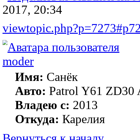
2017, 20:34
viewtopic.php?p=7273#p7
moder
Имя:
Санёк
Авто:
Patrol Y61 ZD30 
Владею с:
2013
Откуда:
Карелия
Вернуться к началу