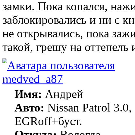
замки. Пока копался, наж
заблокировались и ни с к
не открывались, пока заж
такой, грешу на оттепель 
medved_a87
Имя:
Андрей
Авто:
Nissan Patrol 3.0
EGRoff+буст.
Откуда:
Вологда