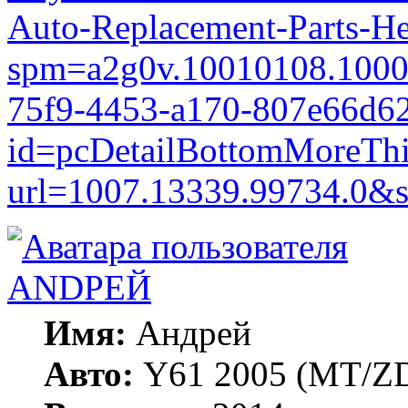
Auto-Replacement-Parts-H
spm=a2g0v.10010108.1000
75f9-4453-a170-807e66d6
id=pcDetailBottomMoreTh
url=1007.13339.99734.0&
ANDРЕЙ
Имя:
Андрей
Авто:
Y61 2005 (МT/ZD