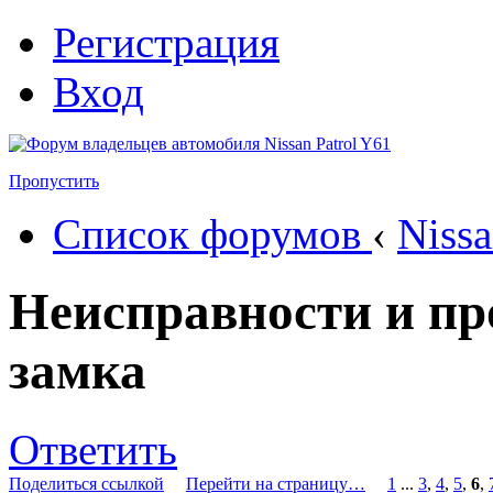
Регистрация
Вход
Пропустить
Список форумов
‹
Nissa
Неисправности и пр
замка
Ответить
Поделиться ссылкой
Перейти на страницу…
1
...
3
,
4
,
5
,
6
,