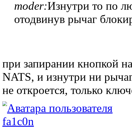
moder:
Изнутри то по л
отодвинув рычаг блоки
при запирании кнопкой на
NATS, и изнутри ни рыча
не откроется, только клю
fa1c0n