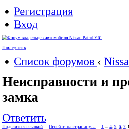
Регистрация
Вход
Пропустить
Список форумов
‹
Nissa
Неисправности и пр
замка
Ответить
Поделиться ссылкой
Перейти на страницу…
1
...
4
,
5
,
6
,
7
,