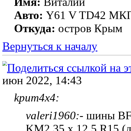
Имя:
Виталий
Авто:
Y61 V TD42 МКП
Откуда:
остров Крым
Вернуться к началу
июн 2022, 14:43
kpum4x4:
valeri1960:
- шины BF
KM2 35 x 12.5 R15 (д