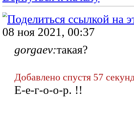
08 ноя 2021, 00:37
gorgaev:
такая?
Добавлено спустя 57 секунд
Е-е-г-о-о-р. !!