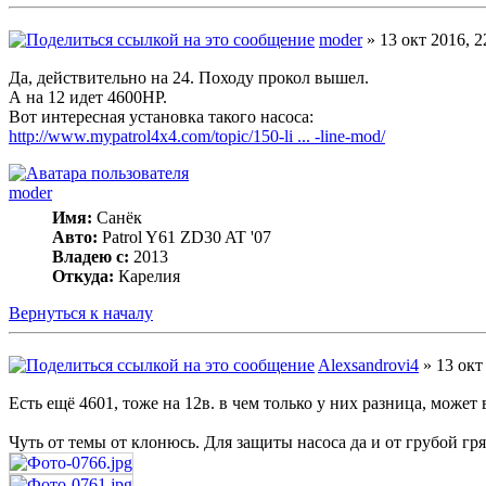
moder
» 13 окт 2016, 2
Да, действительно на 24. Походу прокол вышел.
А на 12 идет 4600HP.
Вот интересная установка такого насоса:
http://www.mypatrol4x4.com/topic/150-li ... -line-mod/
moder
Имя:
Санёк
Авто:
Patrol Y61 ZD30 AT '07
Владею с:
2013
Откуда:
Карелия
Вернуться к началу
Alexsandrovi4
» 13 окт
Есть ещё 4601, тоже на 12в. в чем только у них разница, может
Чуть от темы от клонюсь. Для защиты насоса да и от грубой 