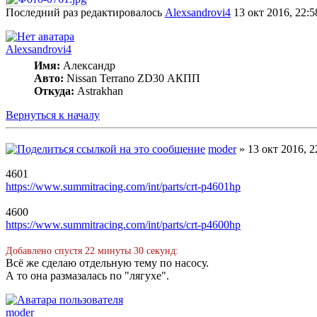
Последний раз редактировалось
Alexsandrovi4
13 окт 2016, 22:5
Alexsandrovi4
Имя:
Александр
Авто:
Nissan Terrano ZD30 АКПП
Откуда:
Astrakhan
Вернуться к началу
moder
» 13 окт 2016, 2
4601
https://www.summitracing.com/int/parts/crt-p4601hp
4600
https://www.summitracing.com/int/parts/crt-p4600hp
Добавлено спустя 22 минуты 30 секунд:
Всё же сделаю отдельную тему по насосу.
А то она размазалась по "лягухе".
moder