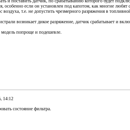
ать и поставить датчик, по срабатыванию которого будет подклю
ся, особенно если он установлен под капотом, как многие любят 
воздуха, т.е. не допустить чрезмерного разряжения в топливно
истрали возникает дикое разряжение, датчик срабатывает и вклю
о модель попроще и подешевле.
, 14:12
ровать состояние фильтра.