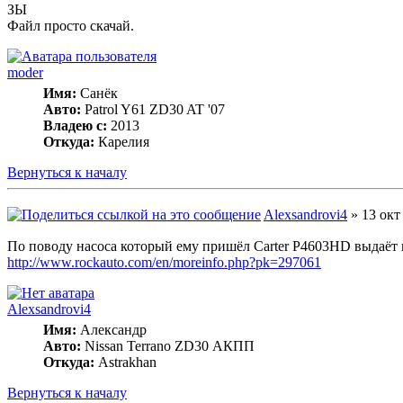
ЗЫ
Файл просто скачай.
moder
Имя:
Санёк
Авто:
Patrol Y61 ZD30 AT '07
Владею с:
2013
Откуда:
Карелия
Вернуться к началу
Alexsandrovi4
» 13 окт
По поводу насоса который ему пришёл Carter P4603HD выдаёт н
http://www.rockauto.com/en/moreinfo.php?pk=297061
Alexsandrovi4
Имя:
Александр
Авто:
Nissan Terrano ZD30 АКПП
Откуда:
Astrakhan
Вернуться к началу