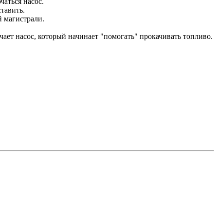
чаться насос.
ставить.
й магистрали.
чает насос, который начинает "помогать" прокачивать топливо.