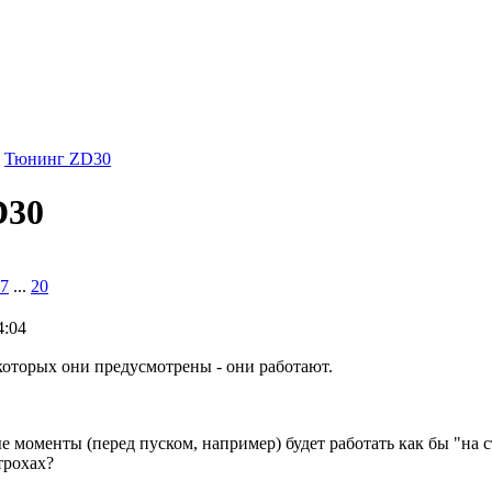
Тюнинг ZD30
D30
7
...
20
4:04
 которых они предусмотрены - они работают.
е моменты (перед пуском, например) будет работать как бы "на 
трохах?