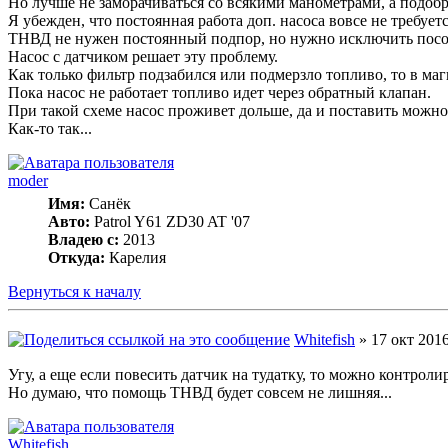
Но лучше не заморачиваться со всякими манометрами, а подобр
Я убежден, что постоянная работа доп. насоса вовсе не требует
ТНВД не нужен постоянный подпор, но нужно исключить посос 
Насос с датчиком решает эту проблему.
Как только фильтр подзабился или подмерзло топливо, то в маг
Пока насос не работает топливо идет через обратный клапан.
При такой схеме насос проживет дольше, да и поставить можн
Как-то так...
moder
Имя:
Санёк
Авто:
Patrol Y61 ZD30 AT '07
Владею с:
2013
Откуда:
Карелия
Вернуться к началу
Whitefish
» 17 окт 2016
Угу, а еще если повесить датчик на тудатку, то можно контроли
Но думаю, что помощь ТНВД будет совсем не лишняя...
Whitefish