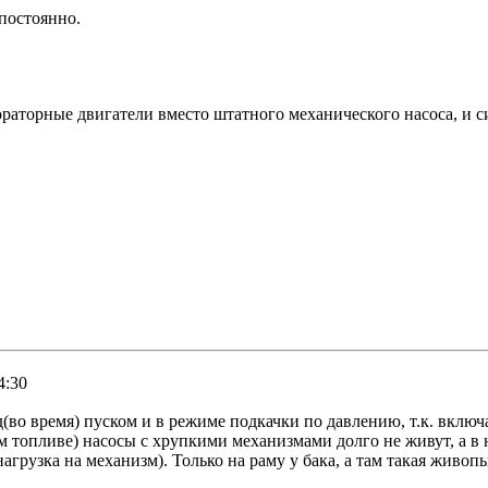
 постоянно.
раторные двигатели вместо штатного механического насоса, и си
4:30
о время) пуском и в режиме подкачки по давлению, т.к. включае
 топливе) насосы с хрупкими механизмами долго не живут, а в 
агрузка на механизм). Только на раму у бака, а там такая живоп