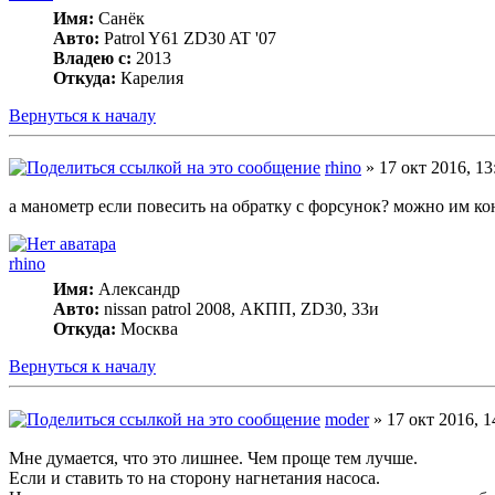
Имя:
Санёк
Авто:
Patrol Y61 ZD30 AT '07
Владею с:
2013
Откуда:
Карелия
Вернуться к началу
rhino
» 17 окт 2016, 13
а манометр если повесить на обратку с форсунок? можно им к
rhino
Имя:
Александр
Авто:
nissan patrol 2008, АКПП, ZD30, 33и
Откуда:
Москва
Вернуться к началу
moder
» 17 окт 2016, 1
Мне думается, что это лишнее. Чем проще тем лучше.
Если и ставить то на сторону нагнетания насоса.