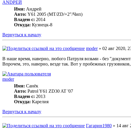
ANDРЕЙ
Имя:
Андрей
Авто:
Y61 2005 (МT/ZD/+2"/Чип)
Владею с:
2014
Откуда:
Кузнецк-8
Вернуться к началу
moder
» 02 авг 2020, 2
В наше время, наверно, любого Патруля возьми - без "документ
Впрочем, это, наверно, везде так. Вот у пробежных грузовиков,
moder
Имя:
Санёк
Авто:
Patrol Y61 ZD30 AT '07
Владею с:
2013
Откуда:
Карелия
Вернуться к началу
Гагарин1980
» 14 авг 