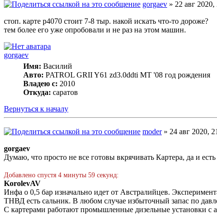
gorgaev
» 22 авг 2020,
стоп. карте р4070 стоит 7-8 тыр. накой искать что-то дороже?
тем более его уже опробовали и не раз на этом машин.
gorgaev
Имя:
Василий
Авто:
PATROL GRII Y61 zd3.0ddti MT '08 год рождения
Владею с:
2010
Откуда:
саратов
Вернуться к началу
moder
» 24 авг 2020, 2
gorgaev
Думаю, что просто не все готовы вкрячивать Картера, да и есть
Добавлено спустя 4 минуты 59 секунд:
KorolevAV
Инфа о 0,5 бар изначально идет от Австралийцев. Эксперимент
ТНВД есть сальник. В любом случае избыточный запас по дав
С картерами работают промышленные дизельные установки с