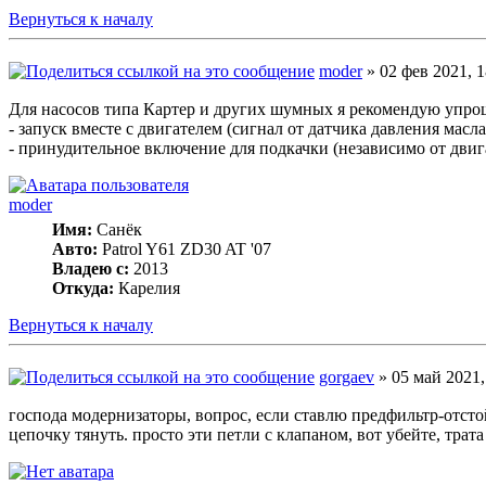
Вернуться к началу
moder
» 02 фев 2021, 1
Для насосов типа Картер и других шумных я рекомендую упро
- запуск вместе с двигателем (сигнал от датчика давления масла
- принудительное включение для подкачки (независимо от двига
moder
Имя:
Санёк
Авто:
Patrol Y61 ZD30 AT '07
Владею с:
2013
Откуда:
Карелия
Вернуться к началу
gorgaev
» 05 май 2021,
господа модернизаторы, вопрос, если ставлю предфильтр-отстойн
цепочку тянуть. просто эти петли с клапаном, вот убейте, трат