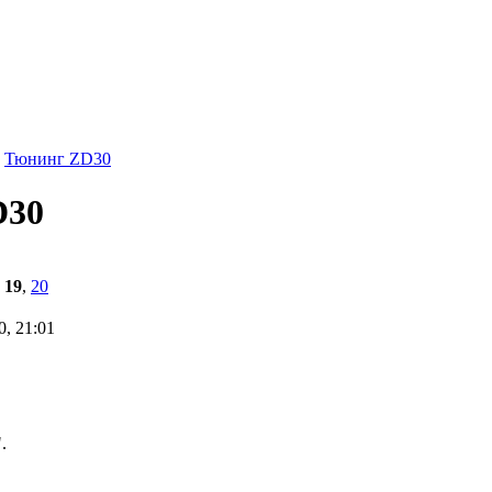
Тюнинг ZD30
D30
,
19
,
20
0, 21:01
.