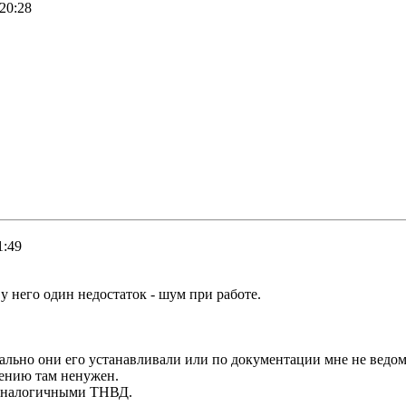
 20:28
1:49
 у него один недостаток - шум при работе.
ально они его устанавливали или по документации мне не ведом
лению там ненужен.
 аналогичными ТНВД.