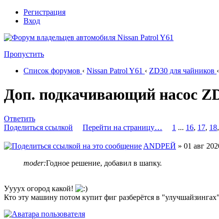
Регистрация
Вход
Пропустить
Список форумов
‹
Nissan Patrol Y61
‹
ZD30 для чайников
‹
Доп. подкачивающий насос Z
Ответить
Поделиться ссылкой
Перейти на страницу…
1
...
16
,
17
,
18
ANDРЕЙ
» 01 авг 202
moder:
Годное решение, добавил в шапку.
Уууух огород какой!
Кто эту машину потом купит фиг разберётся в "улучшайзингах"