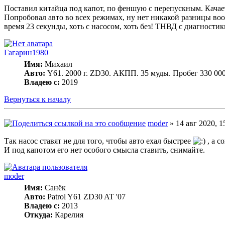
Поставил китайца под капот, по феншую с перепускным. Качает
Попробовал авто во всех режимах, ну нет никакой разницы вооб
время 23 секунды, хоть с насосом, хоть без! ТНВД с диагности
Гагарин1980
Имя:
Михаил
Авто:
Y61. 2000 г. ZD30. АКПП. 35 муды. Пробег 330 00
Владею с:
2019
Вернуться к началу
moder
» 14 авг 2020, 1
Так насос ставят не для того, чтобы авто ехал быстрее
, а с
И под капотом его нет особого смысла ставить, снимайте.
moder
Имя:
Санёк
Авто:
Patrol Y61 ZD30 AT '07
Владею с:
2013
Откуда:
Карелия