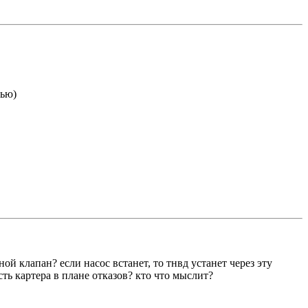
тью)
ой клапан? если насос встанет, то тнвд устанет через эту
сть картера в плане отказов? кто что мыслит?