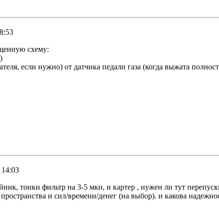
8:53
щенную схему:
)
теля, если нужно) от датчика педали газа (когда выжата полнос
 14:03
ик, тонки фильтр на 3-5 мкн, и картер , нужен ли тут перепускн
а пространства и сил/времени/денег (на выбор). и какова надежно