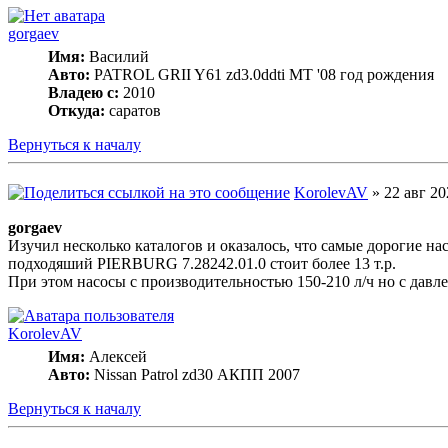
gorgaev
Имя:
Василий
Авто:
PATROL GRII Y61 zd3.0ddti MT '08 год рождения
Владею с:
2010
Откуда:
саратов
Вернуться к началу
KorolevAV
» 22 авг 20
gorgaev
Изучил несколько каталогов и оказалось, что самые дорогие на
подходяший PIERBURG 7.28242.01.0 стоит более 13 т.р.
При этом насосы с производительностью 150-210 л/ч но с давлен
KorolevAV
Имя:
Алексей
Авто:
Nissan Patrol zd30 АКПП 2007
Вернуться к началу