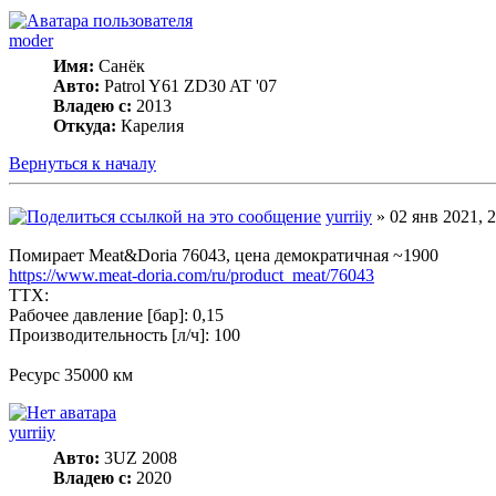
moder
Имя:
Санёк
Авто:
Patrol Y61 ZD30 AT '07
Владею с:
2013
Откуда:
Карелия
Вернуться к началу
yurriiy
» 02 янв 2021, 2
Помирает Meat&Doria 76043, цена демократичная ~1900
https://www.meat-doria.com/ru/product_meat/76043
ТТХ:
Рабочее давление [бар]: 0,15
Производительность [л/ч]: 100
Ресурс 35000 км
yurriiy
Авто:
3UZ 2008
Владею с:
2020