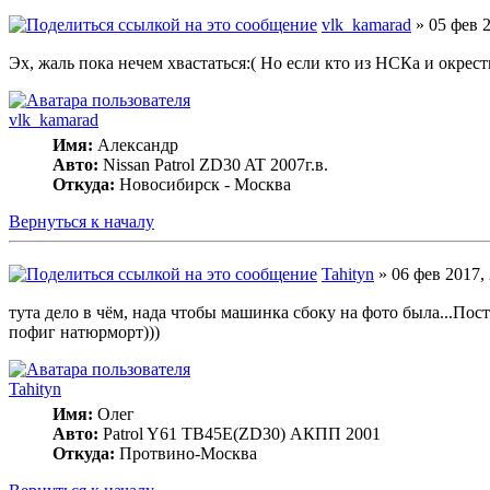
vlk_kamarad
» 05 фев 2
Эх, жаль пока нечем хвастаться:( Но если кто из НСКа и окрес
vlk_kamarad
Имя:
Александр
Авто:
Nissan Patrol ZD30 AT 2007г.в.
Откуда:
Новосибирск - Москва
Вернуться к началу
Tahityn
» 06 фев 2017, 
тута дело в чём, нада чтобы машинка сбоку на фото была...Пос
пофиг натюрморт)))
Tahityn
Имя:
Олег
Авто:
Patrol Y61 TB45E(ZD30) АКПП 2001
Откуда:
Протвино-Москва