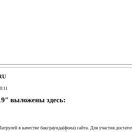
.RU
0:11
19" выложены здесь:
трулей в качестве бакграунда(фона) сайта. Для участия достато