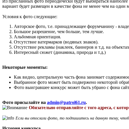
Из присланных фото периодически будут выбираться наиболее
вариант будет размещен в качестве фона не менее чем на один м
Условия к фото следующие:
Авторское фото, т.е. принадлежащее форумчанину - влад
Большое разрешение, чем больше, тем лучше.
Альбомная ориентация.
Отсутствие ватермарков (водяных знаков).
Отсутствие рекламы (наклеек, баннеров и т.д. на объект
Интересный сюжет (динамика, природа и т.д.)
Некоторые моменты:
Как видно, центральную часть фона занимает содержимое 
Выбранное фото может быть подвержено некоторой обрабо
Фото выигравшее конкурс может быть убрано с фона сайт
Фото присылайте на
admin@patrol61.ru
.
Обязательно отправляйте с того адреса, с кот
Если вы отослали фото, то подпишитесь на данную тему, чтобы
История конкурса