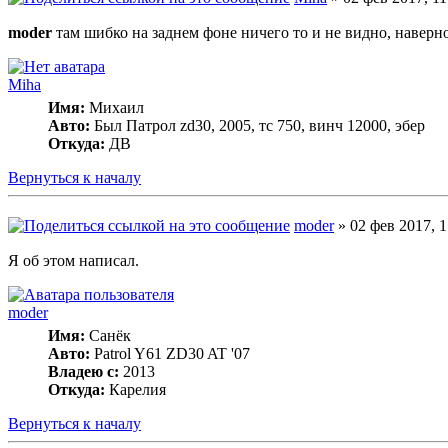
moder
там шибко на заднем фоне ничего то и не видно, навер
Miha
Имя:
Михаил
Авто:
Был Патрол zd30, 2005, тс 750, винч 12000, эбер
Откуда:
ДВ
Вернуться к началу
moder
» 02 фев 2017, 1
Я об этом написал.
moder
Имя:
Санёк
Авто:
Patrol Y61 ZD30 AT '07
Владею с:
2013
Откуда:
Карелия
Вернуться к началу