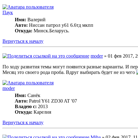
Паук
Имя:
Валерий
Авто:
Ниссан патрол у61 6.6тд мкпп
Откуда:
Минск.Беларусь.
Вернуться к началу
moder
» 01 фев 2017, 2
По ходу развития темы могут появится разные варианты. И пере
Месяц это своего рода проба. Вдруг выбирать будет не из чего
moder
Имя:
Санёк
Авто:
Patrol Y61 ZD30 AT '07
Владею с:
2013
Откуда:
Карелия
Вернуться к началу
Miha
» 02 фев 2017, 11