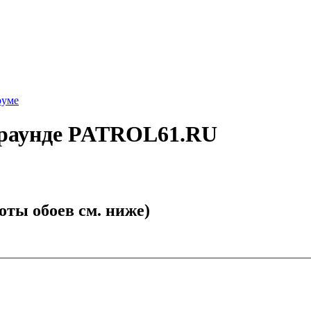
руме
граунде PATROL61.RU
оты обоев см. ниже)