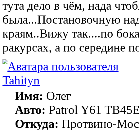
тута дело в чём, нада чт
была...Постановочную на
краям..Вижу так....по бок
ракурсах, а по середине 
Tahityn
Имя:
Олег
Авто:
Patrol Y61 TB45
Откуда:
Протвино-Мос